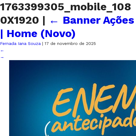
1763399305_mobile_108
0X1920
|
←
Banner Ações
| Home (Novo)
Fernada Iana Souza
|
17 de novembro de 2025
←
→