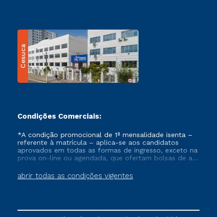
Cesuca
Condições Comerciais:
*A condição promocional de 1ª mensalidade isenta –
referente à matrícula – aplica-se aos candidatos
aprovados em todas as formas de ingresso, exceto na
prova on-line ou agendada, que ofertam bolsas de até
50% de desconto, ambos ingressantes no semestre
vigente, que ainda não tenham efetivado e/ou não
abrir todas as condições vigentes
tenham cancelado ou trancado sua matrícula em uma
das Instituições da Cruzeiro do Sul Educacional, no
período de um ano. Tais condições não se aplicam
aos cursos de Medicina, e também para matriculados
via FIES, Prouni e outros programas governamentais, e