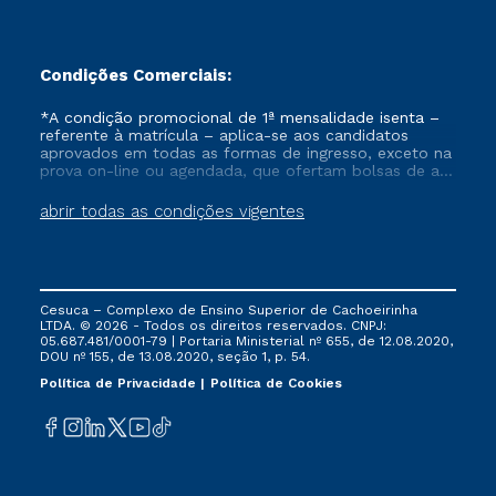
Condições Comerciais:
*A condição promocional de 1ª mensalidade isenta –
referente à matrícula – aplica-se aos candidatos
aprovados em todas as formas de ingresso, exceto na
prova on-line ou agendada, que ofertam bolsas de até
50% de desconto, ambos ingressantes no semestre
vigente, que ainda não tenham efetivado e/ou não
abrir todas as condições vigentes
tenham cancelado ou trancado sua matrícula em uma
das Instituições da Cruzeiro do Sul Educacional, no
período de um ano. Tais condições não se aplicam
aos cursos de Medicina, e também para matriculados
via FIES, Prouni e outros programas governamentais, e
Cesuca – Complexo de Ensino Superior de Cachoeirinha
não se acumula com nenhuma outra campanha
LTDA. © 2026 - Todos os direitos reservados. CNPJ:
ofertada pela Instituição.
05.687.481/0001-79 | Portaria Ministerial nº 655, de 12.08.2020,
DOU nº 155, de 13.08.2020, seção 1, p. 54.
Política de Privacidade
Política de Cookies