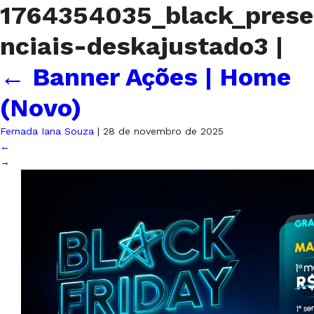
1764354035_black_prese
nciais-deskajustado3
|
←
Banner Ações | Home
(Novo)
Fernada Iana Souza
|
28 de novembro de 2025
←
→