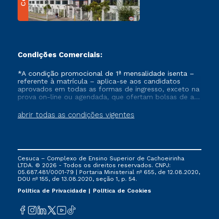
Condições Comerciais:
*A condição promocional de 1ª mensalidade isenta –
referente à matrícula – aplica-se aos candidatos
aprovados em todas as formas de ingresso, exceto na
prova on-line ou agendada, que ofertam bolsas de até
50% de desconto, ambos ingressantes no semestre
vigente, que ainda não tenham efetivado e/ou não
abrir todas as condições vigentes
tenham cancelado ou trancado sua matrícula em uma
das Instituições da Cruzeiro do Sul Educacional, no
período de um ano. Tais condições não se aplicam
aos cursos de Medicina, e também para matriculados
via FIES, Prouni e outros programas governamentais, e
Cesuca – Complexo de Ensino Superior de Cachoeirinha
não se acumula com nenhuma outra campanha
LTDA. © 2026 - Todos os direitos reservados. CNPJ:
ofertada pela Instituição.
05.687.481/0001-79 | Portaria Ministerial nº 655, de 12.08.2020,
DOU nº 155, de 13.08.2020, seção 1, p. 54.
Política de Privacidade
Política de Cookies