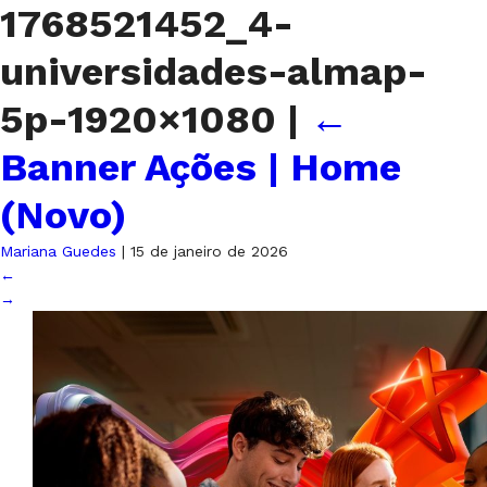
1768521452_4-
universidades-almap-
5p-1920×1080
|
←
Banner Ações | Home
(Novo)
Mariana Guedes
|
15 de janeiro de 2026
←
→