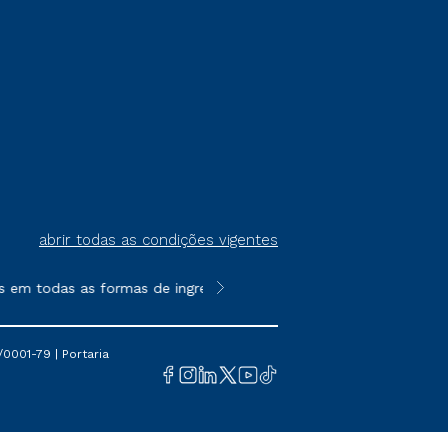
abrir todas as condições vigentes
m todas as formas de ingresso, exceto na prova on-line ou agend
**Semipresencial é um formato do E
0001-79 | Portaria