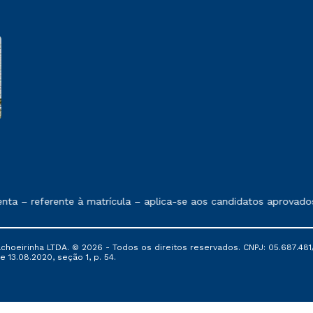
e exposto no contrato de prestação de serviços
– referente à matrícula – aplica-se aos candidatos aprovados e
oeirinha LTDA. © 2026 - Todos os direitos reservados. CNPJ: 05.687.481/
e 13.08.2020, seção 1, p. 54.