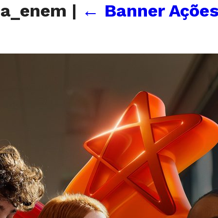
ca_enem
|
←
Banner Ações