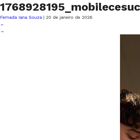
1768928195_mobilecesu
Fernada Iana Souza
|
20 de janeiro de 2026
←
→