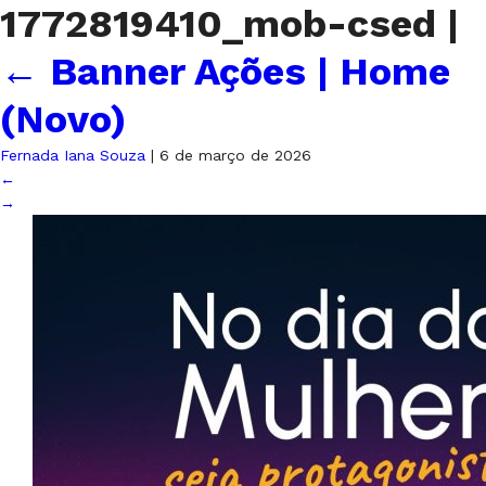
1772819410_mob-csed
|
←
Banner Ações | Home
(Novo)
Fernada Iana Souza
|
6 de março de 2026
←
→