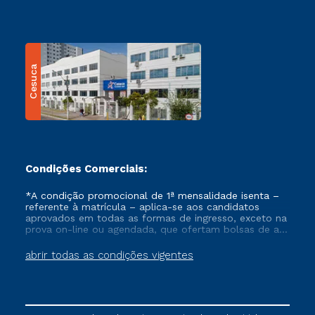
Cesuca
Condições Comerciais:
*A condição promocional de 1ª mensalidade isenta –
referente à matrícula – aplica-se aos candidatos
aprovados em todas as formas de ingresso, exceto na
prova on-line ou agendada, que ofertam bolsas de até
50% de desconto, ambos ingressantes no semestre
vigente, que ainda não tenham efetivado e/ou não
abrir todas as condições vigentes
tenham cancelado ou trancado sua matrícula em uma
das Instituições da Cruzeiro do Sul Educacional, no
período de um ano. Tais condições não se aplicam
aos cursos de Medicina, e também para matriculados
via FIES, Prouni e outros programas governamentais, e