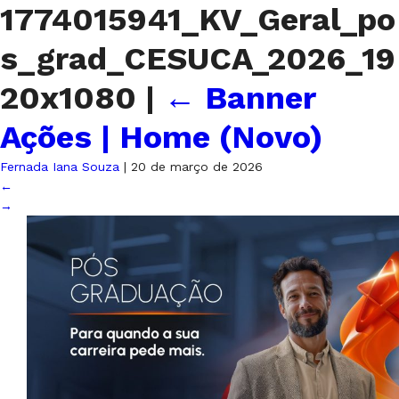
1774015941_KV_Geral_po
s_grad_CESUCA_2026_19
20x1080
|
←
Banner
Ações | Home (Novo)
Fernada Iana Souza
|
20 de março de 2026
←
→