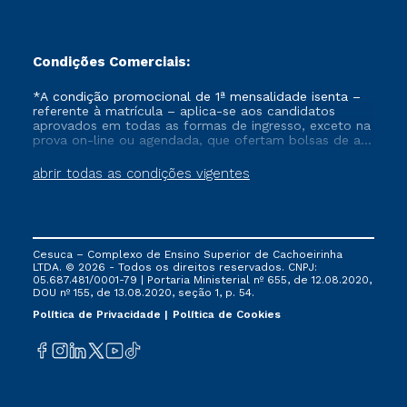
Condições Comerciais:
*A condição promocional de 1ª mensalidade isenta –
referente à matrícula – aplica-se aos candidatos
aprovados em todas as formas de ingresso, exceto na
prova on-line ou agendada, que ofertam bolsas de até
50% de desconto, ambos ingressantes no semestre
vigente, que ainda não tenham efetivado e/ou não
abrir todas as condições vigentes
tenham cancelado ou trancado sua matrícula em uma
das Instituições da Cruzeiro do Sul Educacional, no
período de um ano. Tais condições não se aplicam
aos cursos de Medicina, e também para matriculados
via FIES, Prouni e outros programas governamentais, e
Cesuca – Complexo de Ensino Superior de Cachoeirinha
não se acumula com nenhuma outra campanha
LTDA. © 2026 - Todos os direitos reservados. CNPJ:
ofertada pela Instituição.
05.687.481/0001-79 | Portaria Ministerial nº 655, de 12.08.2020,
DOU nº 155, de 13.08.2020, seção 1, p. 54.
Política de Privacidade
Política de Cookies