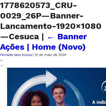
1778620573_CRU-
0029_26P—Banner-
Lancamento-1920×1080
—Cesuca
|
←
Banner
Ações | Home (Novo)
Fernada Iana Souza
|
12 de maio de 2026
←
→