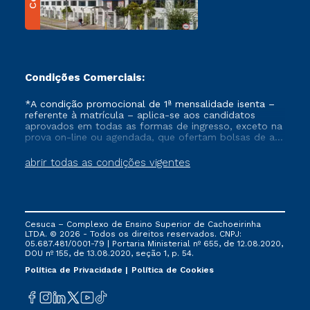
Condições Comerciais:
*A condição promocional de 1ª mensalidade isenta –
referente à matrícula – aplica-se aos candidatos
aprovados em todas as formas de ingresso, exceto na
prova on-line ou agendada, que ofertam bolsas de até
50% de desconto, ambos ingressantes no semestre
vigente, que ainda não tenham efetivado e/ou não
abrir todas as condições vigentes
tenham cancelado ou trancado sua matrícula em uma
das Instituições da Cruzeiro do Sul Educacional, no
período de um ano. Tais condições não se aplicam
aos cursos de Medicina, e também para matriculados
via FIES, Prouni e outros programas governamentais, e
Cesuca – Complexo de Ensino Superior de Cachoeirinha
não se acumula com nenhuma outra campanha
LTDA. © 2026 - Todos os direitos reservados. CNPJ:
ofertada pela Instituição.
05.687.481/0001-79 | Portaria Ministerial nº 655, de 12.08.2020,
DOU nº 155, de 13.08.2020, seção 1, p. 54.
Política de Privacidade
Política de Cookies