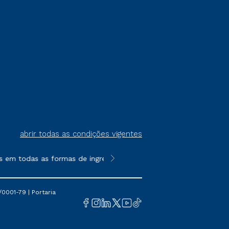
abrir todas as condições vigentes
 todas as formas de ingresso, exceto na prova on-line ou agenda
**Semipresencial é um formato do E
0001-79 | Portaria