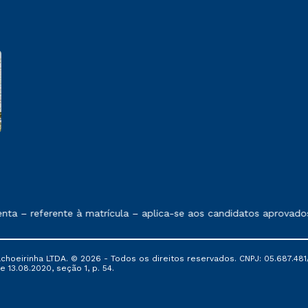
e exposto no contrato de prestação de serviços
 referente à matrícula – aplica-se aos candidatos aprovados em
oeirinha LTDA. © 2026 - Todos os direitos reservados. CNPJ: 05.687.481/
e 13.08.2020, seção 1, p. 54.