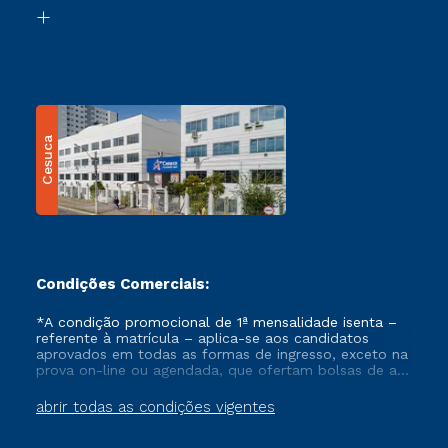
Biblioteca
Transferência
Cesuca
Condições Comerciais:
*A condição promocional de 1ª mensalidade isenta –
referente à matrícula – aplica-se aos candidatos
aprovados em todas as formas de ingresso, exceto na
prova on-line ou agendada, que ofertam bolsas de até
50% de desconto, ambos ingressantes no semestre
vigente, que ainda não tenham efetivado e/ou não
abrir todas as condições vigentes
tenham cancelado ou trancado sua matrícula em uma
das Instituições da Cruzeiro do Sul Educacional, no