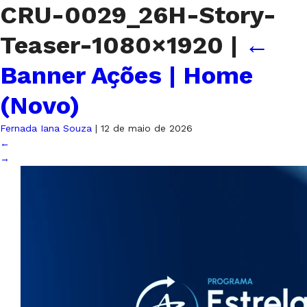
CRU-0029_26H-Story-
Teaser-1080×1920
|
←
Banner Ações | Home
(Novo)
Fernada Iana Souza
|
12 de maio de 2026
←
→