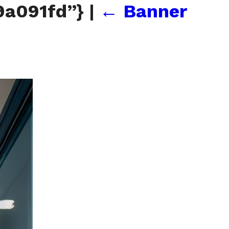
9a091fd”}
|
←
Banner