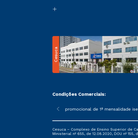
Cesuca
Condições Comerciais:
 poderão sofrer alterações nos períodos de rematrícula conform
*A condição promocional de 1ª mensalidade isenta –
Cesuca – Complexo de Ensino Superior de Cach
Ministerial nº 655, de 12.08.2020, DOU nº 155, d