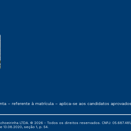
e exposto no contrato de prestação de serviços
 referente à matrícula – aplica-se aos candidatos aprovados em
oeirinha LTDA. © 2026 - Todos os direitos reservados. CNPJ: 05.687.481/
e 13.08.2020, seção 1, p. 54.