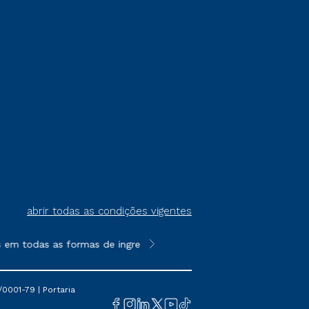
abrir todas as condições vigentes
 todas as formas de ingresso, exceto na prova on-line ou agend
**Semipresencial é um formato do E
0001-79 | Portaria