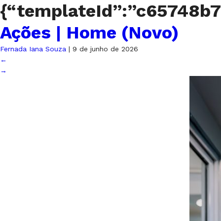
{“templateId”:”c65748b
Ações | Home (Novo)
Fernada Iana Souza
|
9 de junho de 2026
←
→