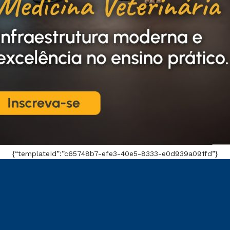
{“templateId”:”c65748b7-efe3-40e5-8333-e0d939a091fd”}