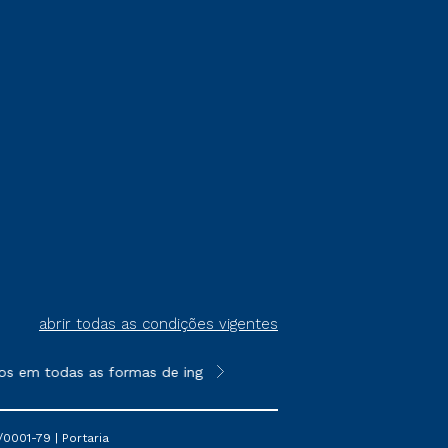
abrir todas as condições vigentes
s em todas as formas de ingresso, exceto na prova on-line ou a
**Semipresencial é um formato do E
0001-79 | Portaria