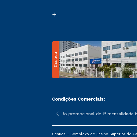
Cesuca
Condições Comerciais:
 poderão sofrer alterações nos períodos de rematrícula conform
*A condição promocional de 1ª mensalidade isen
Cesuca – Complexo de Ensino Superior de Cach