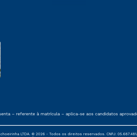
e exposto no contrato de prestação de serviços
ta – referente à matrícula – aplica-se aos candidatos aprovado
oeirinha LTDA. © 2026 - Todos os direitos reservados. CNPJ: 05.687.481/