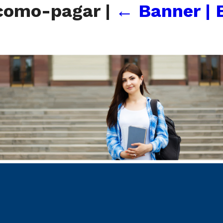
-como-pagar
|
←
Banner | 