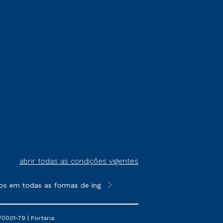
abrir todas as condições vigentes
s em todas as formas de ingresso, exceto na prova on-line ou ag
**Semipresencial é um formato do E
0001-79 | Portaria