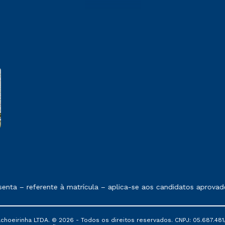
e exposto no contrato de prestação de serviços
ta – referente à matrícula – aplica-se aos candidatos aprovado
oeirinha LTDA. © 2026 - Todos os direitos reservados. CNPJ: 05.687.481/