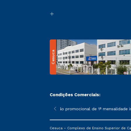
Cesuca
Condições Comerciais:
 poderão sofrer alterações nos períodos de rematrícula conform
*A condição promocional de 1ª mensalidade isen
Cesuca – Complexo de Ensino Superior de Cach