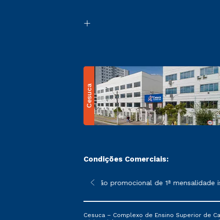
Cesuca
Condições Comerciais:
 poderão sofrer alterações nos períodos de rematrícula conform
*A condição promocional de 1ª mensalidade isen
Cesuca – Complexo de Ensino Superior de Cach