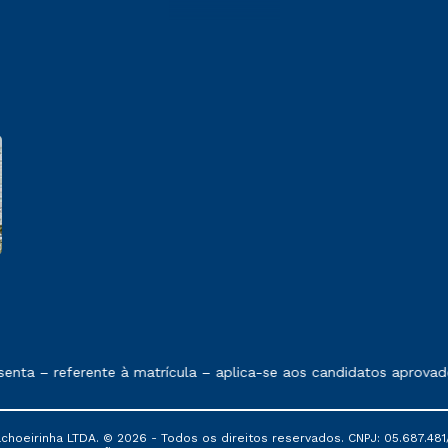
e exposto no contrato de prestação de serviços
ta – referente à matrícula – aplica-se aos candidatos aprovado
oeirinha LTDA. © 2026 - Todos os direitos reservados. CNPJ: 05.687.481/