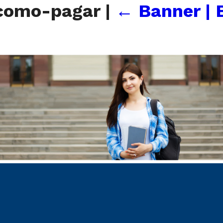
-como-pagar
|
←
Banner | 