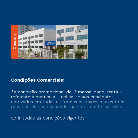
Cesuca
Condições Comerciais:
*A condição promocional de 1ª mensalidade isenta –
referente à matrícula – aplica-se aos candidatos
aprovados em todas as formas de ingresso, exceto na
prova on-line ou agendada, que ofertam bolsas de até
50% de desconto, ambos ingressantes no semestre
vigente, que ainda não tenham efetivado e/ou não
abrir todas as condições vigentes
tenham cancelado ou trancado sua matrícula em uma
das Instituições da Cruzeiro do Sul Educacional, no
período de um ano. Tais condições não se aplicam
aos cursos de Medicina, e também para matriculados