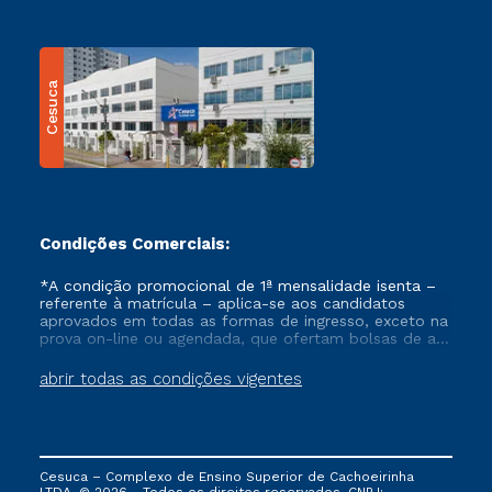
Cesuca
Condições Comerciais:
*A condição promocional de 1ª mensalidade isenta –
referente à matrícula – aplica-se aos candidatos
aprovados em todas as formas de ingresso, exceto na
prova on-line ou agendada, que ofertam bolsas de até
50% de desconto, ambos ingressantes no semestre
vigente, que ainda não tenham efetivado e/ou não
abrir todas as condições vigentes
tenham cancelado ou trancado sua matrícula em uma
das Instituições da Cruzeiro do Sul Educacional, no
período de um ano. Tais condições não se aplicam
aos cursos de Medicina, e também para matriculados
via FIES, Prouni e outros programas governamentais, e
Cesuca – Complexo de Ensino Superior de Cachoeirinha
não se acumula com nenhuma outra campanha