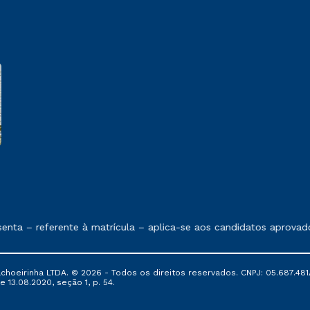
e exposto no contrato de prestação de serviços
ta – referente à matrícula – aplica-se aos candidatos aprovado
oeirinha LTDA. © 2026 - Todos os direitos reservados. CNPJ: 05.687.481/
e 13.08.2020, seção 1, p. 54.