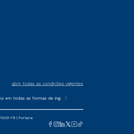
abrir todas as condições vigentes
s em todas as formas de ingresso, exceto na prova on-line ou ag
**Semipresencial é um formato do E
0001-79 | Portaria