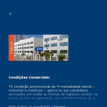
Acessibilidade
Segunda Graduação
Biblioteca
Transferência
Cesuca
Condições Comerciais:
*A condição promocional de 1ª mensalidade isenta –
referente à matrícula – aplica-se aos candidatos
aprovados em todas as formas de ingresso, exceto na
prova on-line ou agendada, que ofertam bolsas de até
50% de desconto, ambos ingressantes no semestre
vigente, que ainda não tenham efetivado e/ou não
abrir todas as condições vigentes