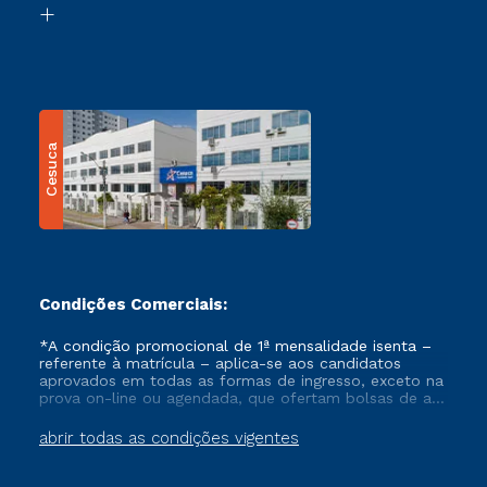
Transferência
Cesuca
Condições Comerciais:
*A condição promocional de 1ª mensalidade isenta –
referente à matrícula – aplica-se aos candidatos
aprovados em todas as formas de ingresso, exceto na
prova on-line ou agendada, que ofertam bolsas de até
50% de desconto, ambos ingressantes no semestre
vigente, que ainda não tenham efetivado e/ou não
abrir todas as condições vigentes
tenham cancelado ou trancado sua matrícula em uma
das Instituições da Cruzeiro do Sul Educacional, no
período de um ano. Tais condições não se aplicam