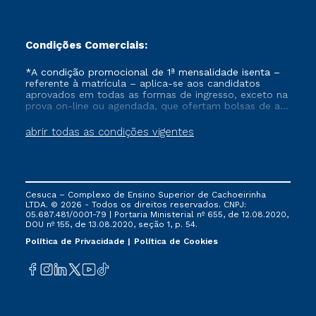
Condições Comerciais:
*A condição promocional de 1ª mensalidade isenta –
referente à matrícula – aplica-se aos candidatos
aprovados em todas as formas de ingresso, exceto na
prova on-line ou agendada, que ofertam bolsas de até
50% de desconto, ambos ingressantes no semestre
vigente, que ainda não tenham efetivado e/ou não
abrir todas as condições vigentes
tenham cancelado ou trancado sua matrícula em uma
das Instituições da Cruzeiro do Sul Educacional, no
período de um ano. Tais condições não se aplicam
aos cursos de Medicina, e também para matriculados
via FIES, Prouni e outros programas governamentais, e
Cesuca – Complexo de Ensino Superior de Cachoeirinha
não se acumula com nenhuma outra campanha
LTDA. © 2026 - Todos os direitos reservados. CNPJ:
ofertada pela Instituição.
05.687.481/0001-79 | Portaria Ministerial nº 655, de 12.08.2020,
DOU nº 155, de 13.08.2020, seção 1, p. 54.
Política de Privacidade
Política de Cookies