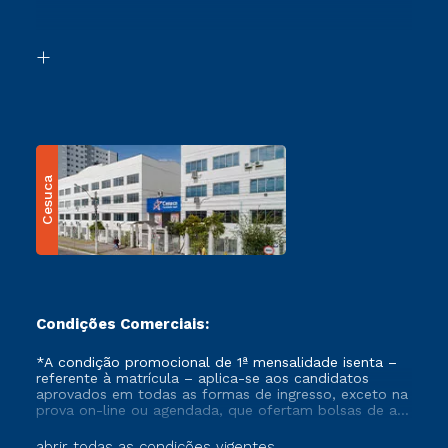
Acessibilidade
Segunda Graduação
Biblioteca
Transferência
Cesuca
Condições Comerciais:
*A condição promocional de 1ª mensalidade isenta –
referente à matrícula – aplica-se aos candidatos
aprovados em todas as formas de ingresso, exceto na
prova on-line ou agendada, que ofertam bolsas de até
50% de desconto, ambos ingressantes no semestre
vigente, que ainda não tenham efetivado e/ou não
abrir todas as condições vigentes