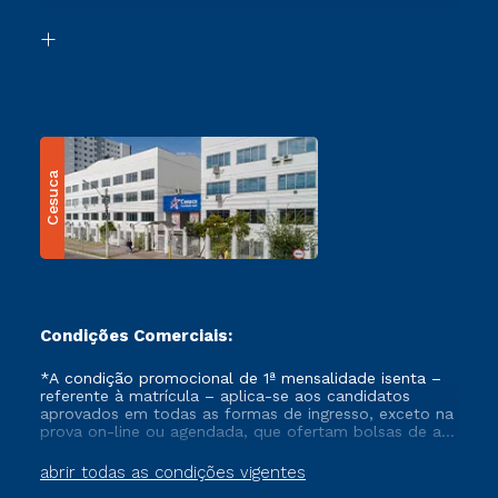
Segunda Graduação
Biblioteca
Transferência
Cesuca
Condições Comerciais:
*A condição promocional de 1ª mensalidade isenta –
referente à matrícula – aplica-se aos candidatos
aprovados em todas as formas de ingresso, exceto na
prova on-line ou agendada, que ofertam bolsas de até
50% de desconto, ambos ingressantes no semestre
vigente, que ainda não tenham efetivado e/ou não
abrir todas as condições vigentes
tenham cancelado ou trancado sua matrícula em uma