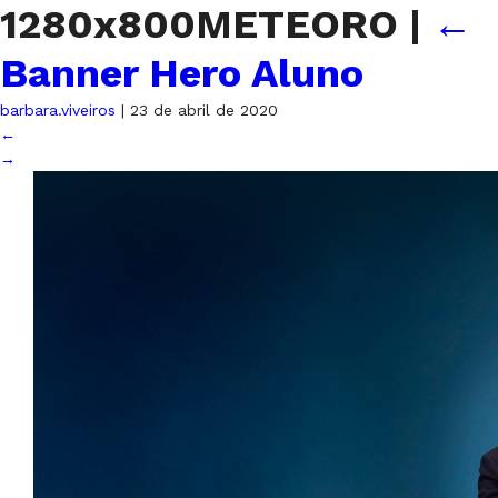
1280x800METEORO
|
←
Banner Hero Aluno
barbara.viveiros
|
23 de abril de 2020
←
→