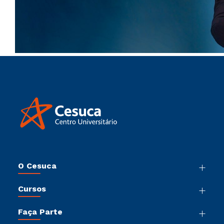
O Cesuca
Nossa História
Cursos
Sala de Imprensa
Graduação
Trabalhe Conosco
Faça Parte
Pós-Graduação
Sou Colaborador