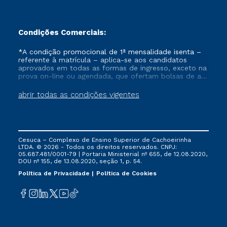
Condições Comerciais:
*A condição promocional de 1ª mensalidade isenta –
referente à matrícula – aplica-se aos candidatos
aprovados em todas as formas de ingresso, exceto na
prova on-line ou agendada, que ofertam bolsas de até
50% de desconto, ambos ingressantes no semestre
vigente, que ainda não tenham efetivado e/ou não
abrir todas as condições vigentes
tenham cancelado ou trancado sua matrícula em uma
das Instituições da Cruzeiro do Sul Educacional, no
período de um ano. Tais condições não se aplicam
aos cursos de Medicina, e também para matriculados
via FIES, Prouni e outros programas governamentais, e
Cesuca – Complexo de Ensino Superior de Cachoeirinha
não se acumula com nenhuma outra campanha
LTDA. © 2026 - Todos os direitos reservados. CNPJ:
ofertada pela Instituição.
05.687.481/0001-79 | Portaria Ministerial nº 655, de 12.08.2020,
DOU nº 155, de 13.08.2020, seção 1, p. 54.
Política de Privacidade
Política de Cookies