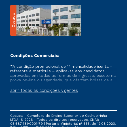
Cesuca
Condições Comerciais:
*A condição promocional de 1ª mensalidade isenta –
referente à matrícula – aplica-se aos candidatos
aprovados em todas as formas de ingresso, exceto na
prova on-line ou agendada, que ofertam bolsas de até
50% de desconto, ambos ingressantes no semestre
vigente, que ainda não tenham efetivado e/ou não
abrir todas as condições vigentes
tenham cancelado ou trancado sua matrícula em uma
das Instituições da Cruzeiro do Sul Educacional, no
período de um ano. Tais condições não se aplicam
aos cursos de Medicina, e também para matriculados
via FIES, Prouni e outros programas governamentais, e
Cesuca – Complexo de Ensino Superior de Cachoeirinha
não se acumula com nenhuma outra campanha
LTDA. © 2026 - Todos os direitos reservados. CNPJ:
ofertada pela Instituição.
05.687.481/0001-79 | Portaria Ministerial nº 655, de 12.08.2020,