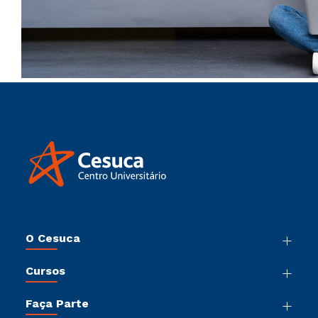
O Cesuca
Nossa História
Cursos
Sala de Imprensa
Graduação
Trabalhe Conosco
Faça Parte
Pós-Graduação
Sou Colaborador