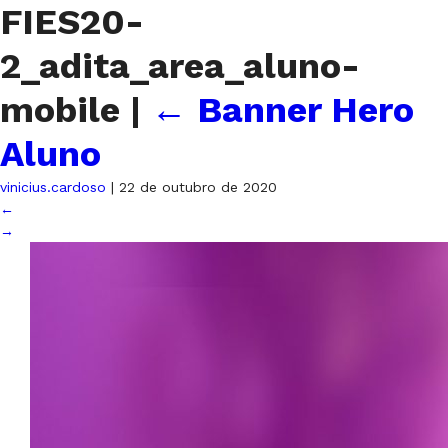
FIES20-
2_adita_area_aluno-
mobile
|
←
Banner Hero
Aluno
vinicius.cardoso
|
22 de outubro de 2020
←
→