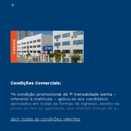
Biblioteca
Transferência
Cesuca
Condições Comerciais:
*A condição promocional de 1ª mensalidade isenta –
referente à matrícula – aplica-se aos candidatos
aprovados em todas as formas de ingresso, exceto na
prova on-line ou agendada, que ofertam bolsas de até
50% de desconto, ambos ingressantes no semestre
vigente, que ainda não tenham efetivado e/ou não
abrir todas as condições vigentes
tenham cancelado ou trancado sua matrícula em uma
das Instituições da Cruzeiro do Sul Educacional, no