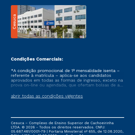
Cesuca
Condições Comerciais:
*A condição promocional de 1ª mensalidade isenta –
referente à matrícula – aplica-se aos candidatos
aprovados em todas as formas de ingresso, exceto na
prova on-line ou agendada, que ofertam bolsas de até
50% de desconto, ambos ingressantes no semestre
vigente, que ainda não tenham efetivado e/ou não
abrir todas as condições vigentes
tenham cancelado ou trancado sua matrícula em uma
das Instituições da Cruzeiro do Sul Educacional, no
período de um ano. Tais condições não se aplicam
aos cursos de Medicina, e também para matriculados
via FIES, Prouni e outros programas governamentais, e
Cesuca – Complexo de Ensino Superior de Cachoeirinha
não se acumula com nenhuma outra campanha
LTDA. © 2026 - Todos os direitos reservados. CNPJ:
ofertada pela Instituição.
05.687.481/0001-79 | Portaria Ministerial nº 655, de 12.08.2020,