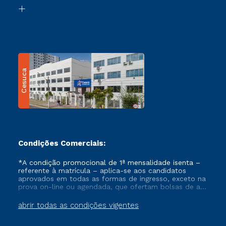
Biblioteca
Transferência
Cesuca
Condições Comerciais:
*A condição promocional de 1ª mensalidade isenta –
referente à matrícula – aplica-se aos candidatos
aprovados em todas as formas de ingresso, exceto na
prova on-line ou agendada, que ofertam bolsas de até
50% de desconto, ambos ingressantes no semestre
vigente, que ainda não tenham efetivado e/ou não
abrir todas as condições vigentes
tenham cancelado ou trancado sua matrícula em uma
das Instituições da Cruzeiro do Sul Educacional, no