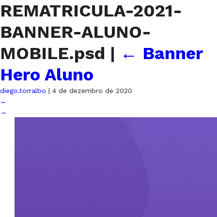
REMATRICULA-2021-
BANNER-ALUNO-
MOBILE.psd
|
←
Banner
Hero Aluno
diego.torralbo
|
4 de dezembro de 2020
←
→