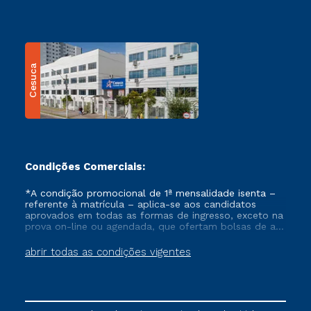
Cesuca
Condições Comerciais:
*A condição promocional de 1ª mensalidade isenta –
referente à matrícula – aplica-se aos candidatos
aprovados em todas as formas de ingresso, exceto na
prova on-line ou agendada, que ofertam bolsas de até
50% de desconto, ambos ingressantes no semestre
vigente, que ainda não tenham efetivado e/ou não
abrir todas as condições vigentes
tenham cancelado ou trancado sua matrícula em uma
das Instituições da Cruzeiro do Sul Educacional, no
período de um ano. Tais condições não se aplicam
aos cursos de Medicina, e também para matriculados
via FIES, Prouni e outros programas governamentais, e