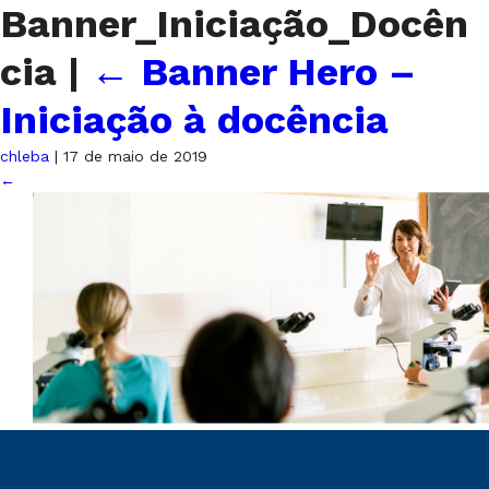
Banner_Iniciação_Docên
cia
|
←
Banner Hero –
Iniciação à docência
chleba
|
17 de maio de 2019
←