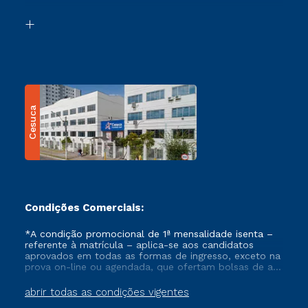
Segunda Graduação
Biblioteca
Transferência
Cesuca
Condições Comerciais:
*A condição promocional de 1ª mensalidade isenta –
referente à matrícula – aplica-se aos candidatos
aprovados em todas as formas de ingresso, exceto na
prova on-line ou agendada, que ofertam bolsas de até
50% de desconto, ambos ingressantes no semestre
vigente, que ainda não tenham efetivado e/ou não
abrir todas as condições vigentes
tenham cancelado ou trancado sua matrícula em uma