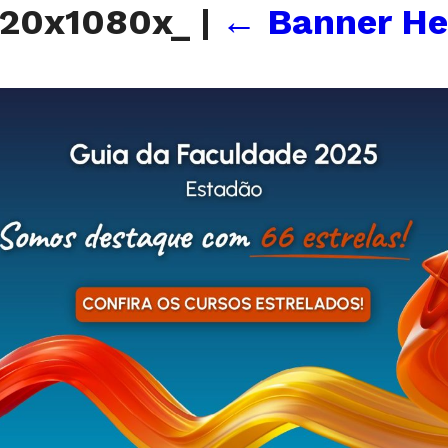
920x1080x_
|
←
Banner He