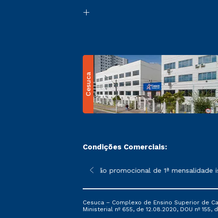
Cesuca
Condições Comerciais:
 poderão sofrer alterações nos períodos de rematrícula conform
*A condição promocional de 1ª mensalidade isen
Cesuca – Complexo de Ensino Superior de Cach
Ministerial nº 655, de 12.08.2020, DOU nº 155, d