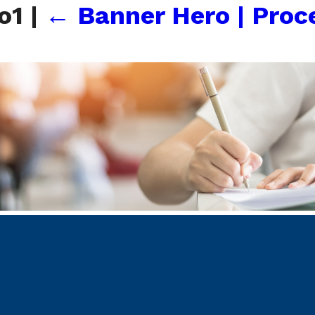
vo1
|
←
Banner Hero | Proc