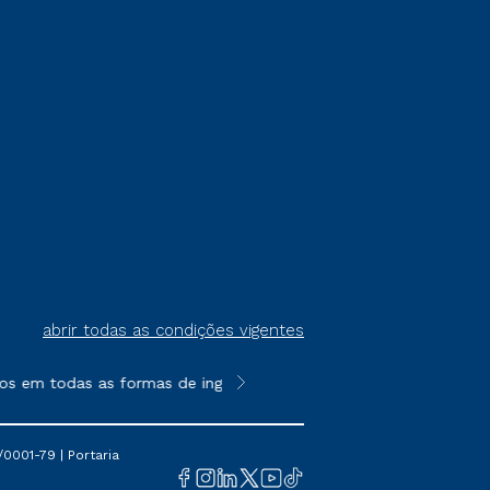
abrir todas as condições vigentes
s em todas as formas de ingresso, exceto na prova on-line ou a
**Semipresencial é um formato do E
0001-79 | Portaria