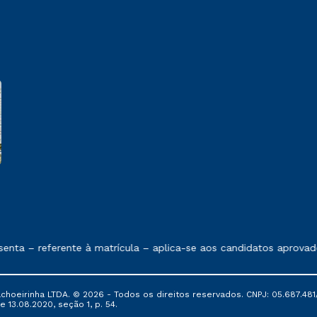
e exposto no contrato de prestação de serviços
ta – referente à matrícula – aplica-se aos candidatos aprovado
oeirinha LTDA. © 2026 - Todos os direitos reservados. CNPJ: 05.687.481/
e 13.08.2020, seção 1, p. 54.