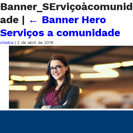
Banner_SErviçoàcomunid
ade
|
←
Banner Hero
Serviços a comunidade
chleba
|
2 de abril de 2019