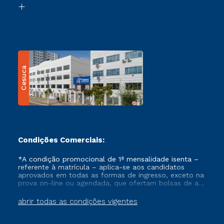
Transferência
Cesuca
Condições Comerciais:
*A condição promocional de 1ª mensalidade isenta –
referente à matrícula – aplica-se aos candidatos
aprovados em todas as formas de ingresso, exceto na
prova on-line ou agendada, que ofertam bolsas de até
50% de desconto, ambos ingressantes no semestre
vigente, que ainda não tenham efetivado e/ou não
abrir todas as condições vigentes
tenham cancelado ou trancado sua matrícula em uma
das Instituições da Cruzeiro do Sul Educacional, no
período de um ano. Tais condições não se aplicam