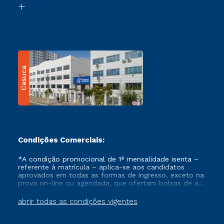
Transferência
Cesuca
Condições Comerciais:
*A condição promocional de 1ª mensalidade isenta –
referente à matrícula – aplica-se aos candidatos
aprovados em todas as formas de ingresso, exceto na
prova on-line ou agendada, que ofertam bolsas de até
50% de desconto, ambos ingressantes no semestre
vigente, que ainda não tenham efetivado e/ou não
abrir todas as condições vigentes
tenham cancelado ou trancado sua matrícula em uma
das Instituições da Cruzeiro do Sul Educacional, no
período de um ano. Tais condições não se aplicam