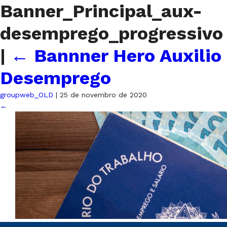
Banner_Principal_aux-
desemprego_progressivo
|
←
Bannner Hero Auxilio
Desemprego
groupweb_OLD
|
25 de novembro de 2020
←