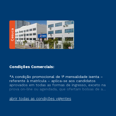
Cesuca
Condições Comerciais:
*A condição promocional de 1ª mensalidade isenta –
referente à matrícula – aplica-se aos candidatos
aprovados em todas as formas de ingresso, exceto na
prova on-line ou agendada, que ofertam bolsas de até
50% de desconto, ambos ingressantes no semestre
vigente, que ainda não tenham efetivado e/ou não
abrir todas as condições vigentes
tenham cancelado ou trancado sua matrícula em uma
das Instituições da Cruzeiro do Sul Educacional, no
período de um ano. Tais condições não se aplicam
aos cursos de Medicina, e também para matriculados