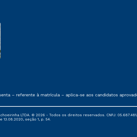
e exposto no contrato de prestação de serviços
nta – referente à matrícula – aplica-se aos candidatos aprovad
oeirinha LTDA. © 2026 - Todos os direitos reservados. CNPJ: 05.687.481/
e 13.08.2020, seção 1, p. 54.