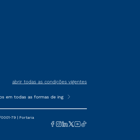
abrir todas as condições vigentes
os em todas as formas de ingresso, exceto na prova on-line ou a
**Semipresencial é um formato do E
0001-79 | Portaria