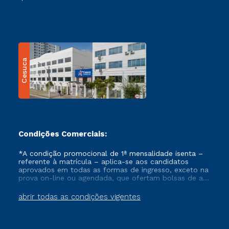
Cesuca
Condições Comerciais:
*A condição promocional de 1ª mensalidade isenta –
referente à matrícula – aplica-se aos candidatos
aprovados em todas as formas de ingresso, exceto na
prova on-line ou agendada, que ofertam bolsas de até
50% de desconto, ambos ingressantes no semestre
vigente, que ainda não tenham efetivado e/ou não
abrir todas as condições vigentes
tenham cancelado ou trancado sua matrícula em uma
das Instituições da Cruzeiro do Sul Educacional, no
período de um ano. Tais condições não se aplicam
aos cursos de Medicina, e também para matriculados