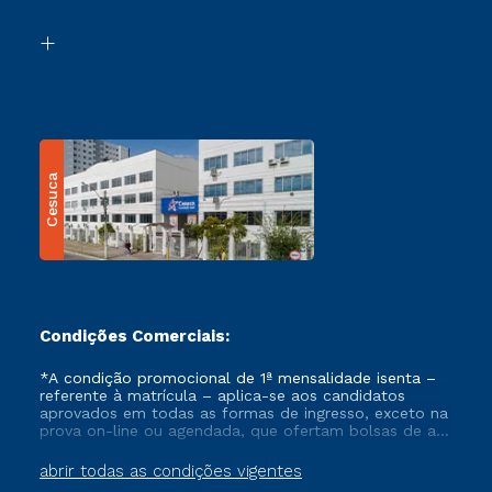
Segunda Graduação
Biblioteca
Transferência
Cesuca
Condições Comerciais:
*A condição promocional de 1ª mensalidade isenta –
referente à matrícula – aplica-se aos candidatos
aprovados em todas as formas de ingresso, exceto na
prova on-line ou agendada, que ofertam bolsas de até
50% de desconto, ambos ingressantes no semestre
vigente, que ainda não tenham efetivado e/ou não
abrir todas as condições vigentes
tenham cancelado ou trancado sua matrícula em uma