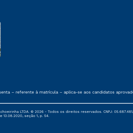
e exposto no contrato de prestação de serviços
nta – referente à matrícula – aplica-se aos candidatos aprovad
oeirinha LTDA. © 2026 - Todos os direitos reservados. CNPJ: 05.687.481/
e 13.08.2020, seção 1, p. 54.