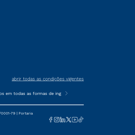
abrir todas as condições vigentes
os em todas as formas de ingresso, exceto na prova on-line ou a
**Semipresencial é um formato do E
0001-79 | Portaria