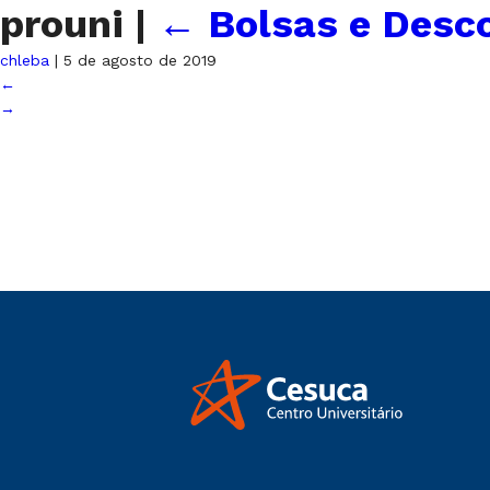
prouni
|
←
Bolsas e Desco
chleba
|
5 de agosto de 2019
←
→