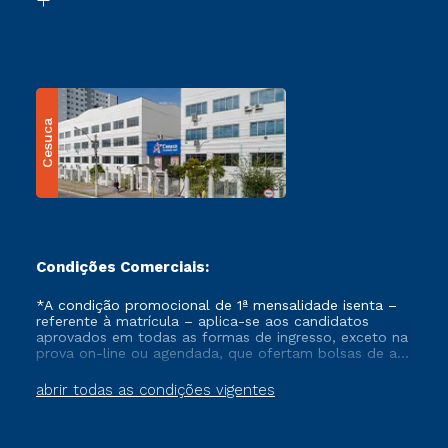
Cesuca
Condições Comerciais:
*A condição promocional de 1ª mensalidade isenta –
referente à matrícula – aplica-se aos candidatos
aprovados em todas as formas de ingresso, exceto na
prova on-line ou agendada, que ofertam bolsas de até
50% de desconto, ambos ingressantes no semestre
vigente, que ainda não tenham efetivado e/ou não
abrir todas as condições vigentes
tenham cancelado ou trancado sua matrícula em uma
das Instituições da Cruzeiro do Sul Educacional, no
período de um ano. Tais condições não se aplicam