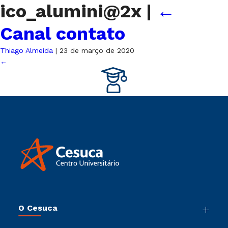
ico_alumini@2x
|
←
Canal contato
Thiago Almeida
|
23 de março de 2020
←
O Cesuca
Nossa História