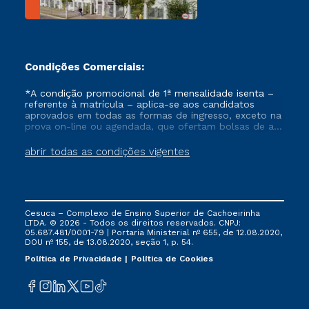
Condições Comerciais:
*A condição promocional de 1ª mensalidade isenta –
referente à matrícula – aplica-se aos candidatos
aprovados em todas as formas de ingresso, exceto na
prova on-line ou agendada, que ofertam bolsas de até
50% de desconto, ambos ingressantes no semestre
vigente, que ainda não tenham efetivado e/ou não
abrir todas as condições vigentes
tenham cancelado ou trancado sua matrícula em uma
das Instituições da Cruzeiro do Sul Educacional, no
período de um ano. Tais condições não se aplicam
aos cursos de Medicina, e também para matriculados
via FIES, Prouni e outros programas governamentais, e
Cesuca – Complexo de Ensino Superior de Cachoeirinha
não se acumula com nenhuma outra campanha
LTDA. © 2026 - Todos os direitos reservados. CNPJ:
ofertada pela Instituição.
05.687.481/0001-79 | Portaria Ministerial nº 655, de 12.08.2020,
DOU nº 155, de 13.08.2020, seção 1, p. 54.
Política de Privacidade
Política de Cookies