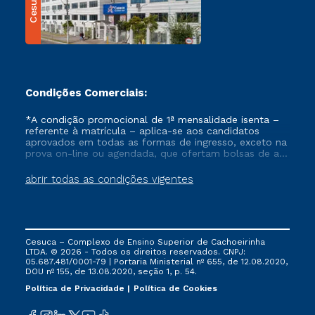
Cesuca
Condições Comerciais:
*A condição promocional de 1ª mensalidade isenta –
referente à matrícula – aplica-se aos candidatos
aprovados em todas as formas de ingresso, exceto na
prova on-line ou agendada, que ofertam bolsas de até
50% de desconto, ambos ingressantes no semestre
vigente, que ainda não tenham efetivado e/ou não
abrir todas as condições vigentes
tenham cancelado ou trancado sua matrícula em uma
das Instituições da Cruzeiro do Sul Educacional, no
período de um ano. Tais condições não se aplicam
aos cursos de Medicina, e também para matriculados
via FIES, Prouni e outros programas governamentais, e
Cesuca – Complexo de Ensino Superior de Cachoeirinha
não se acumula com nenhuma outra campanha
LTDA. © 2026 - Todos os direitos reservados. CNPJ:
ofertada pela Instituição.
05.687.481/0001-79 | Portaria Ministerial nº 655, de 12.08.2020,
DOU nº 155, de 13.08.2020, seção 1, p. 54.
Política de Privacidade
Política de Cookies