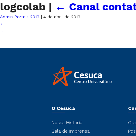
logcolab
|
←
Canal conta
Admin Portais 2019
|
4 de abril de 2019
←
→
O Cesuca
Cu
Nossa História
Gra
Sala de Imprensa
Pós