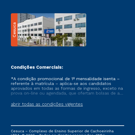
Cesuca
Condições Comerciais:
*A condição promocional de 1ª mensalidade isenta –
referente à matrícula – aplica-se aos candidatos
aprovados em todas as formas de ingresso, exceto na
prova on-line ou agendada, que ofertam bolsas de até
50% de desconto, ambos ingressantes no semestre
vigente, que ainda não tenham efetivado e/ou não
abrir todas as condições vigentes
tenham cancelado ou trancado sua matrícula em uma
das Instituições da Cruzeiro do Sul Educacional, no
período de um ano. Tais condições não se aplicam
aos cursos de Medicina, e também para matriculados
via FIES, Prouni e outros programas governamentais, e
Cesuca – Complexo de Ensino Superior de Cachoeirinha
não se acumula com nenhuma outra campanha