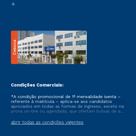
Transferência
Cesuca
Condições Comerciais:
*A condição promocional de 1ª mensalidade isenta –
referente à matrícula – aplica-se aos candidatos
aprovados em todas as formas de ingresso, exceto na
prova on-line ou agendada, que ofertam bolsas de até
50% de desconto, ambos ingressantes no semestre
vigente, que ainda não tenham efetivado e/ou não
abrir todas as condições vigentes
tenham cancelado ou trancado sua matrícula em uma
das Instituições da Cruzeiro do Sul Educacional, no
período de um ano. Tais condições não se aplicam