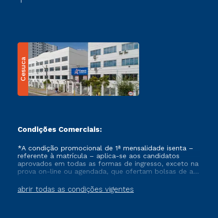
Cesuca
Condições Comerciais:
*A condição promocional de 1ª mensalidade isenta –
referente à matrícula – aplica-se aos candidatos
aprovados em todas as formas de ingresso, exceto na
prova on-line ou agendada, que ofertam bolsas de até
50% de desconto, ambos ingressantes no semestre
vigente, que ainda não tenham efetivado e/ou não
abrir todas as condições vigentes
tenham cancelado ou trancado sua matrícula em uma
das Instituições da Cruzeiro do Sul Educacional, no
período de um ano. Tais condições não se aplicam