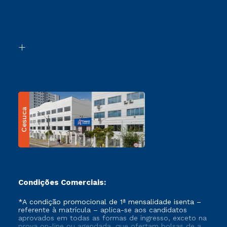
Ingresso via Enem
Canais de Atendimento
Retorne ao Curso
Acessibilidade
Segunda Graduação
Biblioteca
Transferência
Cesuca
Condições Comerciais:
*A condição promocional de 1ª mensalidade isenta –
referente à matrícula – aplica-se aos candidatos
aprovados em todas as formas de ingresso, exceto na
prova on-line ou agendada, que ofertam bolsas de até