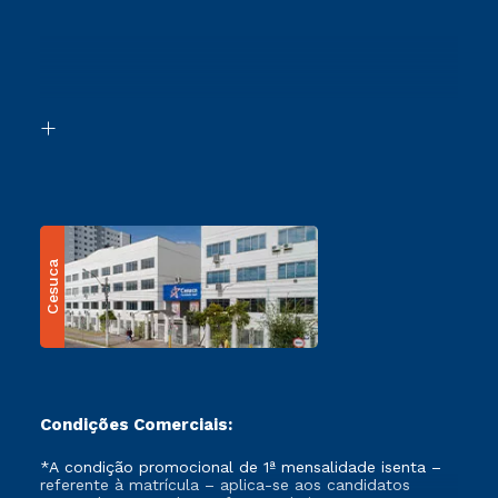
Cursos Profissionalizantes
Sou Ex-Aluno
Ingresso via Enem
Canais de Atendimento
Retorne ao Curso
Acessibilidade
Segunda Graduação
Biblioteca
Transferência
Cesuca
Condições Comerciais:
*A condição promocional de 1ª mensalidade isenta –
referente à matrícula – aplica-se aos candidatos