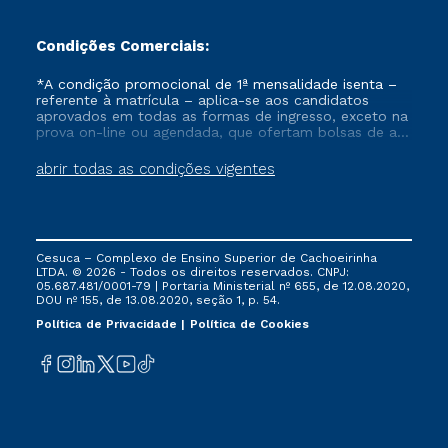
Condições Comerciais:
*A condição promocional de 1ª mensalidade isenta –
referente à matrícula – aplica-se aos candidatos
aprovados em todas as formas de ingresso, exceto na
prova on-line ou agendada, que ofertam bolsas de até
50% de desconto, ambos ingressantes no semestre
vigente, que ainda não tenham efetivado e/ou não
abrir todas as condições vigentes
tenham cancelado ou trancado sua matrícula em uma
das Instituições da Cruzeiro do Sul Educacional, no
período de um ano. Tais condições não se aplicam
aos cursos de Medicina, e também para matriculados
via FIES, Prouni e outros programas governamentais, e
Cesuca – Complexo de Ensino Superior de Cachoeirinha
não se acumula com nenhuma outra campanha
LTDA. © 2026 - Todos os direitos reservados. CNPJ:
ofertada pela Instituição.
05.687.481/0001-79 | Portaria Ministerial nº 655, de 12.08.2020,
DOU nº 155, de 13.08.2020, seção 1, p. 54.
Política de Privacidade
Política de Cookies