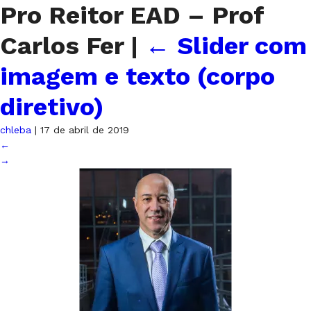
Pro Reitor EAD – Prof
Carlos Fer
|
←
Slider com
imagem e texto (corpo
diretivo)
chleba
|
17 de abril de 2019
←
→